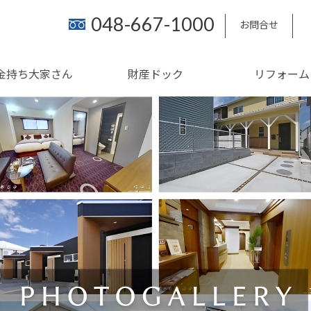
048-667-1000
お問合せ
金持ち大家さん
財産ドック
リフォーム