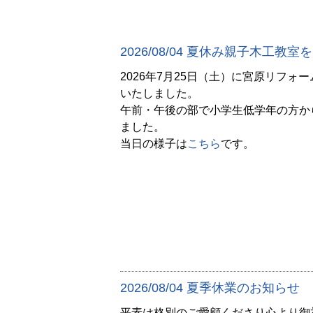
2026/08/04 夏休み親子木工
2026年7月25日（土）に宮原リフ
いたしました。
午前・午後の部で小学生低学年の方か
ました。
当日の様子は
こちら
です。
2026/08/04 夏季休業のお知らせ
平素は格別のご愛顧くださり心より御