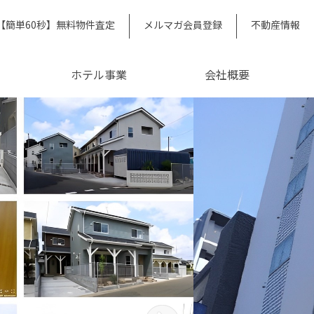
【簡単60秒】無料物件査定
メルマガ会員登録
不動産情報
ホテル事業
会社概要