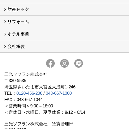
財産ドック
お金持ち大家さん
資産運用コラム (15)
お金持ち大家さんセミナー
リフォーム
財産ドック
ホテル事業
リフォーム
会社概要
三光ソフランの収益用ホテルのご紹介
ホテル一覧
宿泊施設の主な経営形態
京都での相続税対策例
京都での収益用ホテル(ブティックホテル)の投資活用
訪日外国人旅行者数に関するデータ
よくある質問
会社概要
社長挨拶
組織図
三光ソフランについて (19)
アクセス
リクルート情報（新卒採用）
リクルート情報（中途採用）
協力業者募集
公式LINE@
プライバシーポリシー
三光ソフラン株式会社
〒330-9535
埼玉県さいたま市大宮区大成町1-246
TEL：
0120-456-290
/
048-667-1000
FAX：048-667-1044
＜営業時間＞9:00～18:00
＜定休日＞水曜日、夏季休業：8/12～8/14
三光ソフラン株式会社 賃貸管理部