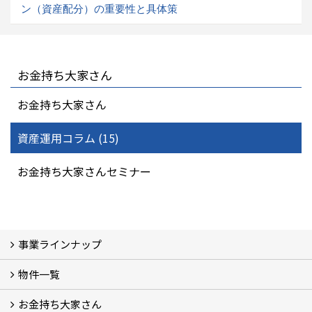
ン（資産配分）の重要性と具体策
お金持ち大家さん
お金持ち大家さん
資産運用コラム (15)
お金持ち大家さんセミナー
事業ラインナップ
物件一覧
三光ソフラン株式会社の強み
資産運用
収益物件
賃貸管理 (2)
土地有効活用 (3)
相続対策・コンサルティング (3)
不動産買取・売買・仲介 (3)
リフォーム
空き家・空き地対策 (2)
設計・施工・建築請負
お金持ち大家さん
物件一覧
フォトギャラリー
弊社施工事例3D写真