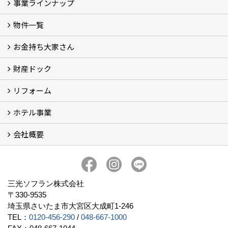
事業ラインナップ
物件一覧
三光ソフラン株式会社の強み
資産運用
収益物件
賃貸管理 (2)
土地有効活用 (3)
相続対策・コンサルティング (3)
不動産買取・売買・仲介 (3)
リフォーム
空き家・空き地対策 (2)
設計・施工・建築請負
お金持ち大家さん
物件一覧
フォトギャラリー
弊社施工事例3D写真
財産ドック
お金持ち大家さん
資産運用コラム (15)
お金持ち大家さんセミナー
リフォーム
財産ドック
ホテル事業
リフォーム
会社概要
三光ソフランの収益用ホテルのご紹介
ホテル一覧
宿泊施設の主な経営形態
京都での相続税対策例
京都での収益用ホテル(ブティックホテル)の投資活用
訪日外国人旅行者数に関するデータ
よくある質問
会社概要
社長挨拶
組織図
三光ソフランについて (19)
アクセス
リクルート情報（新卒採用）
リクルート情報（中途採用）
協力業者募集
公式LINE@
プライバシーポリシー
三光ソフラン株式会社
〒330-9535
埼玉県さいたま市大宮区大成町1-246
TEL：
0120-456-290
/
048-667-1000