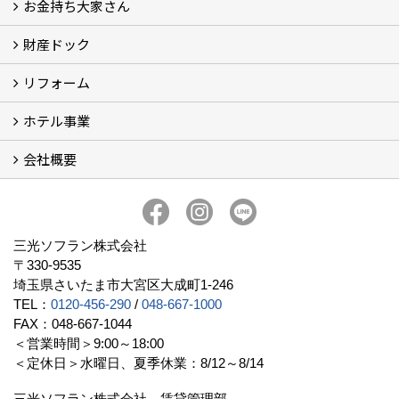
お金持ち大家さん
物件一覧
フォトギャラリー
弊社施工事例3D写真
財産ドック
お金持ち大家さん
資産運用コラム (15)
お金持ち大家さんセミナー
リフォーム
財産ドック
ホテル事業
リフォーム
会社概要
三光ソフランの収益用ホテルのご紹介
ホテル一覧
宿泊施設の主な経営形態
京都での相続税対策例
京都での収益用ホテル(ブティックホテル)の投資活用
訪日外国人旅行者数に関するデータ
よくある質問
会社概要
社長挨拶
組織図
三光ソフランについて (19)
アクセス
リクルート情報（新卒採用）
リクルート情報（中途採用）
協力業者募集
公式LINE@
プライバシーポリシー
三光ソフラン株式会社
〒330-9535
埼玉県さいたま市大宮区大成町1-246
TEL：
0120-456-290
/
048-667-1000
FAX：048-667-1044
＜営業時間＞9:00～18:00
＜定休日＞水曜日、夏季休業：8/12～8/14
三光ソフラン株式会社 賃貸管理部