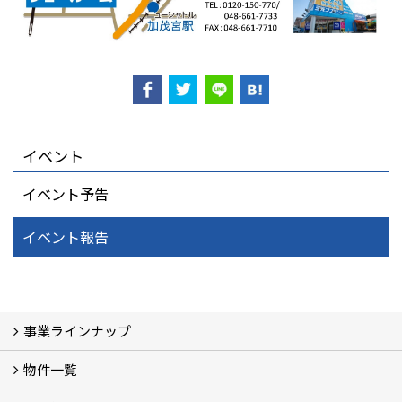
イベント
イベント予告
イベント報告
事業ラインナップ
物件一覧
三光ソフラン株式会社の強み
資産運用
収益物件
賃貸管理 (2)
土地有効活用 (3)
相続対策・コンサルティング (3)
不動産買取・売買・仲介 (3)
リフォーム
空き家・空き地対策 (2)
設計・施工・建築請負