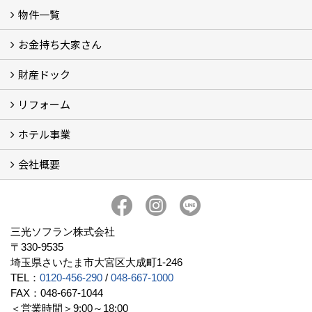
物件一覧
三光ソフラン株式会社の強み
資産運用
収益物件
賃貸管理 (2)
土地有効活用 (3)
相続対策・コンサルティング (3)
不動産買取・売買・仲介 (3)
リフォーム
空き家・空き地対策 (2)
設計・施工・建築請負
お金持ち大家さん
物件一覧
フォトギャラリー
弊社施工事例3D写真
財産ドック
お金持ち大家さん
資産運用コラム (15)
お金持ち大家さんセミナー
リフォーム
財産ドック
ホテル事業
リフォーム
会社概要
三光ソフランの収益用ホテルのご紹介
ホテル一覧
宿泊施設の主な経営形態
京都での相続税対策例
京都での収益用ホテル(ブティックホテル)の投資活用
訪日外国人旅行者数に関するデータ
よくある質問
会社概要
社長挨拶
組織図
三光ソフランについて (19)
アクセス
リクルート情報（新卒採用）
リクルート情報（中途採用）
協力業者募集
公式LINE@
プライバシーポリシー
三光ソフラン株式会社
〒330-9535
埼玉県さいたま市大宮区大成町1-246
TEL：
0120-456-290
/
048-667-1000
FAX：048-667-1044
＜営業時間＞9:00～18:00