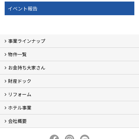
イベント報告
事業ラインナップ
物件一覧
三光ソフラン株式会社の強み
資産運用
収益物件
賃貸管理 (2)
土地有効活用 (3)
相続対策・コンサルティング (3)
不動産買取・売買・仲介 (3)
リフォーム
空き家・空き地対策 (2)
設計・施工・建築請負
お金持ち大家さん
物件一覧
フォトギャラリー
弊社施工事例3D写真
財産ドック
お金持ち大家さん
資産運用コラム (15)
お金持ち大家さんセミナー
リフォーム
財産ドック
ホテル事業
リフォーム
会社概要
三光ソフランの収益用ホテルのご紹介
ホテル一覧
宿泊施設の主な経営形態
京都での相続税対策例
京都での収益用ホテル(ブティックホテル)の投資活用
訪日外国人旅行者数に関するデータ
よくある質問
会社概要
社長挨拶
組織図
三光ソフランについて (19)
アクセス
リクルート情報（新卒採用）
リクルート情報（中途採用）
協力業者募集
公式LINE@
プライバシーポリシー