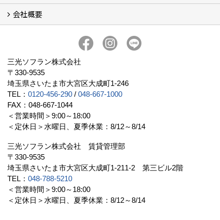
会社概要
三光ソフランの収益用ホテルのご紹介
ホテル一覧
宿泊施設の主な経営形態
京都での相続税対策例
京都での収益用ホテル(ブティックホテル)の投資活用
訪日外国人旅行者数に関するデータ
よくある質問
会社概要
社長挨拶
組織図
三光ソフランについて (19)
アクセス
リクルート情報（新卒採用）
リクルート情報（中途採用）
協力業者募集
公式LINE@
プライバシーポリシー
三光ソフラン株式会社
〒330-9535
埼玉県さいたま市大宮区大成町1-246
TEL：
0120-456-290
/
048-667-1000
FAX：048-667-1044
＜営業時間＞9:00～18:00
＜定休日＞水曜日、夏季休業：8/12～8/14
三光ソフラン株式会社 賃貸管理部
〒330-9535
埼玉県さいたま市大宮区大成町1-211-2 第三ビル2階
TEL：
048-788-5210
＜営業時間＞9:00～18:00
＜定休日＞水曜日、夏季休業：8/12～8/14