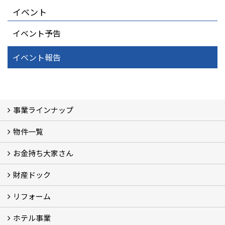
イベント
イベント予告
イベント報告
事業ラインナップ
物件一覧
三光ソフラン株式会社の強み
資産運用
収益物件
賃貸管理 (2)
土地有効活用 (3)
相続対策・コンサルティング (3)
不動産買取・売買・仲介 (3)
リフォーム
空き家・空き地対策 (2)
設計・施工・建築請負
お金持ち大家さん
物件一覧
フォトギャラリー
弊社施工事例3D写真
財産ドック
お金持ち大家さん
資産運用コラム (15)
お金持ち大家さんセミナー
リフォーム
財産ドック
ホテル事業
リフォーム