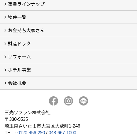
事業ラインナップ
物件一覧
三光ソフラン株式会社の強み
資産運用
収益物件
賃貸管理 (2)
土地有効活用 (3)
相続対策・コンサルティング (3)
不動産買取・売買・仲介 (3)
リフォーム
空き家・空き地対策 (2)
設計・施工・建築請負
お金持ち大家さん
物件一覧
フォトギャラリー
弊社施工事例3D写真
財産ドック
お金持ち大家さん
資産運用コラム (15)
お金持ち大家さんセミナー
リフォーム
財産ドック
ホテル事業
リフォーム
会社概要
三光ソフランの収益用ホテルのご紹介
ホテル一覧
宿泊施設の主な経営形態
京都での相続税対策例
京都での収益用ホテル(ブティックホテル)の投資活用
訪日外国人旅行者数に関するデータ
よくある質問
会社概要
社長挨拶
組織図
三光ソフランについて (19)
アクセス
リクルート情報（新卒採用）
リクルート情報（中途採用）
協力業者募集
公式LINE@
プライバシーポリシー
三光ソフラン株式会社
〒330-9535
埼玉県さいたま市大宮区大成町1-246
TEL：
0120-456-290
/
048-667-1000