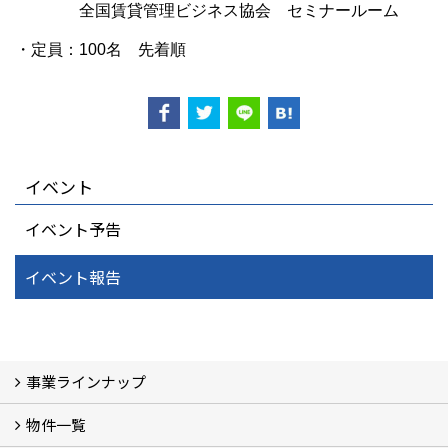
全国賃貸管理ビジネス協会 セミナールーム
・定員：100名 先着順
イベント
イベント予告
イベント報告
事業ラインナップ
物件一覧
三光ソフラン株式会社の強み
資産運用
収益物件
賃貸管理 (2)
土地有効活用 (3)
相続対策・コンサルティング (3)
不動産買取・売買・仲介 (3)
リフォーム
空き家・空き地対策 (2)
設計・施工・建築請負