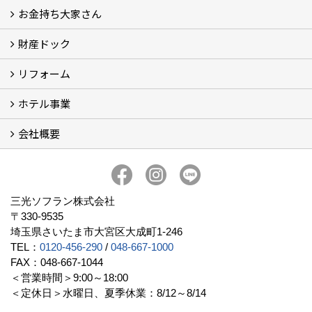
お金持ち大家さん
物件一覧
フォトギャラリー
弊社施工事例3D写真
財産ドック
お金持ち大家さん
資産運用コラム (15)
お金持ち大家さんセミナー
リフォーム
財産ドック
ホテル事業
リフォーム
会社概要
三光ソフランの収益用ホテルのご紹介
ホテル一覧
宿泊施設の主な経営形態
京都での相続税対策例
京都での収益用ホテル(ブティックホテル)の投資活用
訪日外国人旅行者数に関するデータ
よくある質問
会社概要
社長挨拶
組織図
三光ソフランについて (19)
アクセス
リクルート情報（新卒採用）
リクルート情報（中途採用）
協力業者募集
公式LINE@
プライバシーポリシー
三光ソフラン株式会社
〒330-9535
埼玉県さいたま市大宮区大成町1-246
TEL：
0120-456-290
/
048-667-1000
FAX：048-667-1044
＜営業時間＞9:00～18:00
＜定休日＞水曜日、夏季休業：8/12～8/14