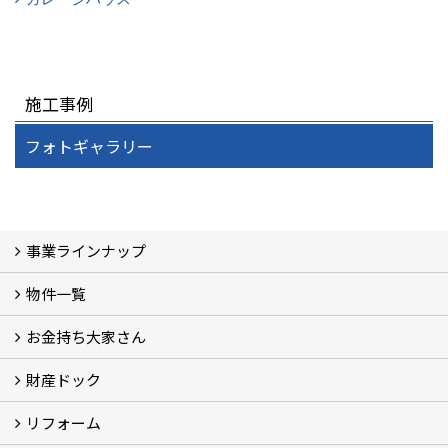
施工事例
フォトギャラリー
事業ラインナップ
物件一覧
三光ソフラン株式会社の強み
資産運用
収益物件
賃貸管理 (2)
土地有効活用 (3)
相続対策・コンサルティング (3)
不動産買取・売買・仲介 (3)
リフォーム
空き家・空き地対策 (2)
設計・施工・建築請負
お金持ち大家さん
物件一覧
フォトギャラリー
弊社施工事例3D写真
財産ドック
お金持ち大家さん
資産運用コラム (15)
お金持ち大家さんセミナー
リフォーム
財産ドック