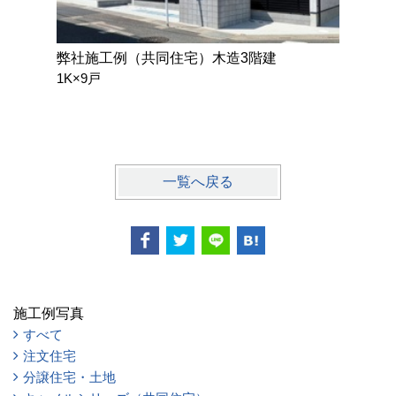
弊社施工例（共同住宅）木造3階建
弊社施工
1K×9戸
3LDK）
戸建賃貸
一覧へ戻る
施工例写真
すべて
注文住宅
分譲住宅・土地