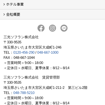
ホテル事業
リフォーム
会社概要
三光ソフランの収益用ホテルのご紹介
ホテル一覧
宿泊施設の主な経営形態
京都での相続税対策例
京都での収益用ホテル(ブティックホテル)の投資活用
訪日外国人旅行者数に関するデータ
よくある質問
会社概要
社長挨拶
組織図
三光ソフランについて (19)
アクセス
リクルート情報（新卒採用）
リクルート情報（中途採用）
協力業者募集
公式LINE@
プライバシーポリシー
三光ソフラン株式会社
〒330-9535
埼玉県さいたま市大宮区大成町1-246
TEL：
0120-456-290
/
048-667-1000
FAX：048-667-1044
＜営業時間＞9:00～18:00
＜定休日＞水曜日、夏季休業：8/12～8/14
三光ソフラン株式会社 賃貸管理部
〒330-9535
埼玉県さいたま市大宮区大成町1-211-2 第三ビル2階
TEL：
048-788-5210
＜営業時間＞9:00～18:00
＜定休日＞水曜日、夏季休業：8/12～8/14