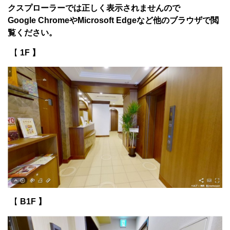
クスプローラーでは
正しく表示されませんので
Google ChromeやMicrosoft Edgeなど他のブラウザで閲
覧ください。
【
1F 】
【
B1F 】