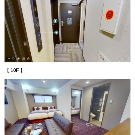
【
10F 】