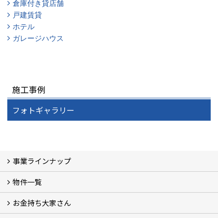
倉庫付き貸店舗
戸建賃貸
ホテル
ガレージハウス
施工事例
フォトギャラリー
事業ラインナップ
物件一覧
三光ソフラン株式会社の強み
資産運用
収益物件
賃貸管理 (2)
土地有効活用 (3)
相続対策・コンサルティング (3)
不動産買取・売買・仲介 (3)
リフォーム
空き家・空き地対策 (2)
設計・施工・建築請負
お金持ち大家さん
物件一覧
フォトギャラリー
弊社施工事例3D写真