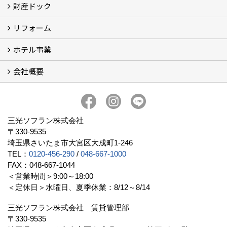
財産ドック
お金持ち大家さん
資産運用コラム (15)
お金持ち大家さんセミナー
リフォーム
財産ドック
ホテル事業
リフォーム
会社概要
三光ソフランの収益用ホテルのご紹介
ホテル一覧
宿泊施設の主な経営形態
京都での相続税対策例
京都での収益用ホテル(ブティックホテル)の投資活用
訪日外国人旅行者数に関するデータ
よくある質問
会社概要
社長挨拶
組織図
三光ソフランについて (19)
アクセス
リクルート情報（新卒採用）
リクルート情報（中途採用）
協力業者募集
公式LINE@
プライバシーポリシー
三光ソフラン株式会社
〒330-9535
埼玉県さいたま市大宮区大成町1-246
TEL：
0120-456-290
/
048-667-1000
FAX：048-667-1044
＜営業時間＞9:00～18:00
＜定休日＞水曜日、夏季休業：8/12～8/14
三光ソフラン株式会社 賃貸管理部
〒330-9535