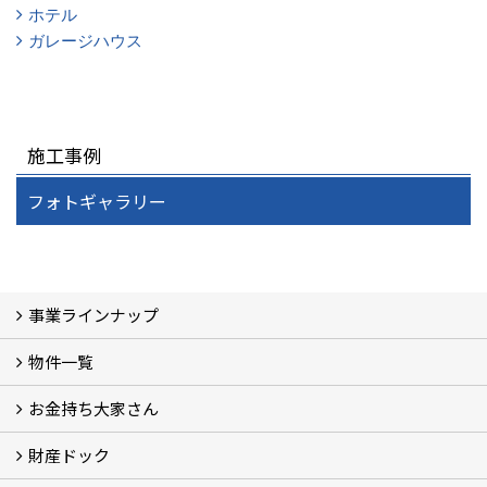
ホテル
ガレージハウス
施工事例
フォトギャラリー
事業ラインナップ
物件一覧
三光ソフラン株式会社の強み
資産運用
収益物件
賃貸管理 (2)
土地有効活用 (3)
相続対策・コンサルティング (3)
不動産買取・売買・仲介 (3)
リフォーム
空き家・空き地対策 (2)
設計・施工・建築請負
お金持ち大家さん
物件一覧
フォトギャラリー
弊社施工事例3D写真
財産ドック
お金持ち大家さん
資産運用コラム (15)
お金持ち大家さんセミナー