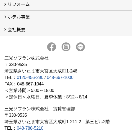
リフォーム
財産ドック
ホテル事業
リフォーム
会社概要
三光ソフランの収益用ホテルのご紹介
ホテル一覧
宿泊施設の主な経営形態
京都での相続税対策例
京都での収益用ホテル(ブティックホテル)の投資活用
訪日外国人旅行者数に関するデータ
よくある質問
会社概要
社長挨拶
組織図
三光ソフランについて (19)
アクセス
リクルート情報（新卒採用）
リクルート情報（中途採用）
協力業者募集
公式LINE@
プライバシーポリシー
三光ソフラン株式会社
〒330-9535
埼玉県さいたま市大宮区大成町1-246
TEL：
0120-456-290
/
048-667-1000
FAX：048-667-1044
＜営業時間＞9:00～18:00
＜定休日＞水曜日、夏季休業：8/12～8/14
三光ソフラン株式会社 賃貸管理部
〒330-9535
埼玉県さいたま市大宮区大成町1-211-2 第三ビル2階
TEL：
048-788-5210