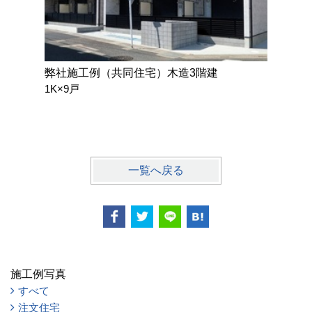
弊社施工例（共同住宅）木造3階建
弊社施工
1K×9戸
3LDK）
戸建賃貸
一覧へ戻る
施工例写真
すべて
注文住宅