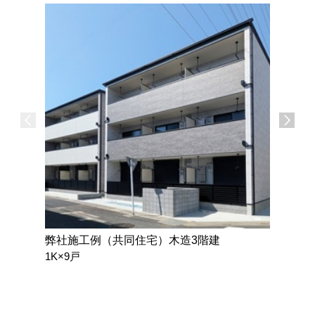
弊社施工例（共同住宅）木造3階建
弊社施工
1K×9戸
3LDK）
戸建賃貸