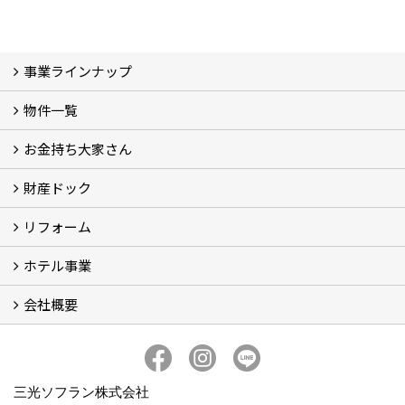
事業ラインナップ
物件一覧
三光ソフラン株式会社の強み
資産運用
収益物件
賃貸管理 (2)
土地有効活用 (3)
相続対策・コンサルティング (3)
不動産買取・売買・仲介 (3)
リフォーム
空き家・空き地対策 (2)
設計・施工・建築請負
お金持ち大家さん
物件一覧
フォトギャラリー
弊社施工事例3D写真
財産ドック
お金持ち大家さん
資産運用コラム (15)
お金持ち大家さんセミナー
リフォーム
財産ドック
ホテル事業
リフォーム
会社概要
三光ソフランの収益用ホテルのご紹介
ホテル一覧
宿泊施設の主な経営形態
京都での相続税対策例
京都での収益用ホテル(ブティックホテル)の投資活用
訪日外国人旅行者数に関するデータ
よくある質問
会社概要
社長挨拶
組織図
三光ソフランについて (19)
アクセス
リクルート情報（新卒採用）
リクルート情報（中途採用）
協力業者募集
公式LINE@
プライバシーポリシー
三光ソフラン株式会社