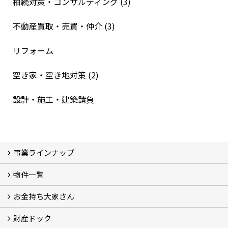
相続対策・コンサルティング (3)
不動産買取・売買・仲介 (3)
リフォーム
空き家・空き地対策 (2)
設計・施工・建築請負
事業ラインナップ
物件一覧
三光ソフラン株式会社の強み
資産運用
収益物件
賃貸管理 (2)
土地有効活用 (3)
相続対策・コンサルティング (3)
不動産買取・売買・仲介 (3)
リフォーム
空き家・空き地対策 (2)
設計・施工・建築請負
お金持ち大家さん
物件一覧
フォトギャラリー
弊社施工事例3D写真
財産ドック
お金持ち大家さん
資産運用コラム (15)
お金持ち大家さんセミナー