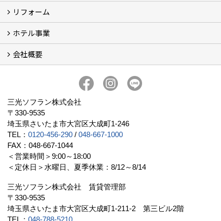
リフォーム
財産ドック
ホテル事業
リフォーム
会社概要
三光ソフランの収益用ホテルのご紹介
ホテル一覧
宿泊施設の主な経営形態
京都での相続税対策例
京都での収益用ホテル(ブティックホテル)の投資活用
訪日外国人旅行者数に関するデータ
よくある質問
会社概要
社長挨拶
組織図
三光ソフランについて (19)
アクセス
リクルート情報（新卒採用）
リクルート情報（中途採用）
協力業者募集
公式LINE@
プライバシーポリシー
三光ソフラン株式会社
〒330-9535
埼玉県さいたま市大宮区大成町1-246
TEL：
0120-456-290
/
048-667-1000
FAX：048-667-1044
＜営業時間＞9:00～18:00
＜定休日＞水曜日、夏季休業：8/12～8/14
三光ソフラン株式会社 賃貸管理部
〒330-9535
埼玉県さいたま市大宮区大成町1-211-2 第三ビル2階
TEL：
048-788-5210