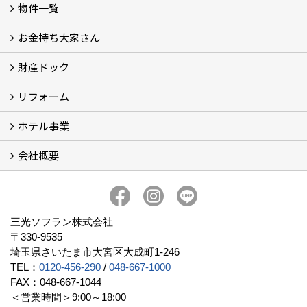
物件一覧
三光ソフラン株式会社の強み
資産運用
収益物件
賃貸管理 (2)
土地有効活用 (3)
相続対策・コンサルティング (3)
不動産買取・売買・仲介 (3)
リフォーム
空き家・空き地対策 (2)
設計・施工・建築請負
お金持ち大家さん
物件一覧
フォトギャラリー
弊社施工事例3D写真
財産ドック
お金持ち大家さん
資産運用コラム (15)
お金持ち大家さんセミナー
リフォーム
財産ドック
ホテル事業
リフォーム
会社概要
三光ソフランの収益用ホテルのご紹介
ホテル一覧
宿泊施設の主な経営形態
京都での相続税対策例
京都での収益用ホテル(ブティックホテル)の投資活用
訪日外国人旅行者数に関するデータ
よくある質問
会社概要
社長挨拶
組織図
三光ソフランについて (19)
アクセス
リクルート情報（新卒採用）
リクルート情報（中途採用）
協力業者募集
公式LINE@
プライバシーポリシー
三光ソフラン株式会社
〒330-9535
埼玉県さいたま市大宮区大成町1-246
TEL：
0120-456-290
/
048-667-1000
FAX：048-667-1044
＜営業時間＞9:00～18:00