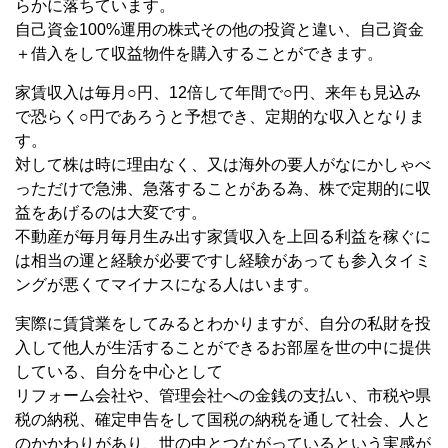
らかに落ちています。
自己資金100%運用の株式その他の投資と違い、自己資金
＋借入をして収益物件を購入することができます。
家賃収入は毎月○円、12倍して年間で○円、来年も見込み
で恐らく○円であろうと予想でき、定期的な収入となりま
す。
対して株は時に理由なく、又は海外の要人がなにかしゃべ
っただけで急沸、急落することがある為、株で定期的に収
益をあげるのは大変です。
不動産が毎月毎月生み出す家賃収入を上回る利益を稼ぐに
は相当の運と経験が必要ですし経験があっても参入タイミ
ングが悪くてマイナスになる人はいます。
実際に賃貸業をしてみるとわかりますが、自分の私財を投
入して他人が生活することができるお部屋を世の中に提供
している、自分を中心として
リフォーム会社や、管理会社への金銭の支払い、市税や県
税の納税、確定申告をして国税の納税を通して社会、人と
のかかわりがあり、世の中とつながっているという実感が